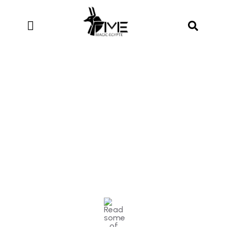
Testimonials
People Don’t Take, Trips Take People.