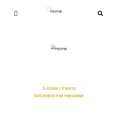
EXCURSION DE TROIS
JOURS/DEUX NUITS À AL-
MINYA
3 JOURS / 2 NUITS
500 EUROS PAR PERSONNE