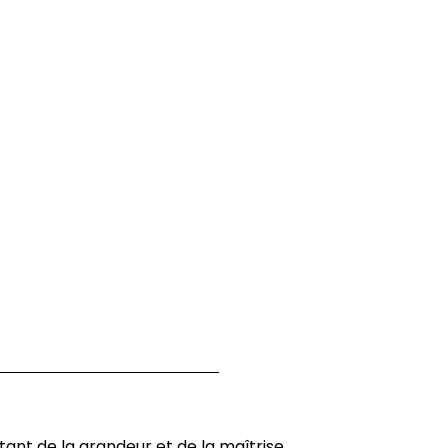
nt de la grandeur et de la maîtrise