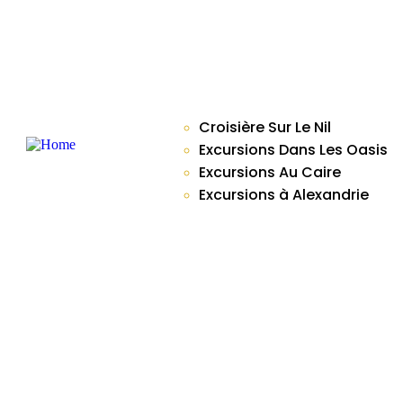
Voyage En Égypte
Qui Sommes-Nous
Informations Pratiques
Témoignages
Nos Excursions
Croisière Sur Le Nil
Excursions Dans Les Oasis
Excursions Au Caire
Excursions à Alexandrie
Notre Dahabieh
Blogues
Contactez Nous