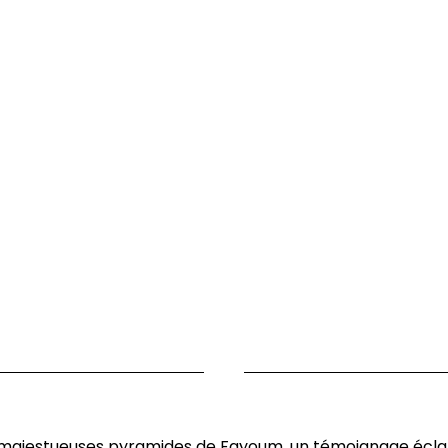
 majestueuses pyramides de Fayoum, un témoignage éclata