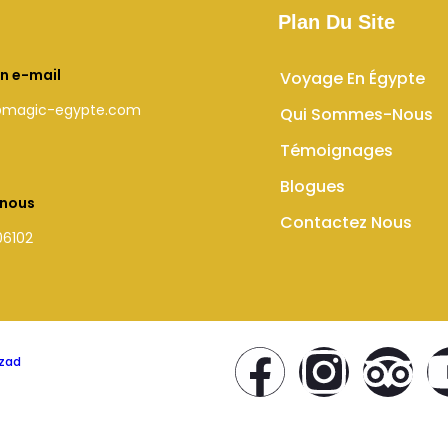
Plan Du Site
n e-mail
Voyage En Égypte
@magic-egypte.com
Qui Sommes-Nous
Témoignages
Blogues
-nous
Contactez Nous
06102
zad