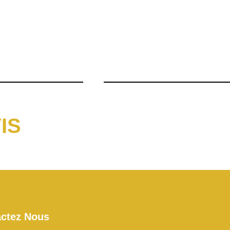
IS
ctez Nous