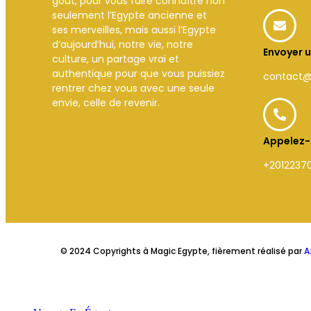
goût, pour vous faire connaître non
seulement l’Egypte ancienne et
ses merveilles, mais aussi l’Egypte
d’aujourd’hui, notre vie, notre
Envoyer u
culture, un partage vrai et
authentique pour que vous puissiez
contact
rentrer chez vous avec une seule
envie, celle de revenir.
Appelez
+2012237
© 2024 Copyrights à Magic Egypte, fièrement réalisé par
A